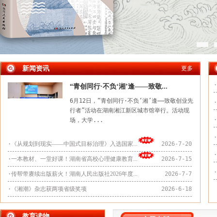
新闻资讯
更多
·
“青创同行·不负‘湘’逢——致敬...
6月12日，“青创同行·不负‘湘’逢——致敬创业先
·
行者”活动在湖南湘江新区城市馆举行。活动现
·
场，大学...
·
·
《从规划到现实——中国式目标治理》入选国家...
2026-7-20
·
·
一本教材、一堂好课！湖南省高校心理健康教育...
2026-7-15
·
·
传帮带赓续出版薪火！湖南人民出版社2026年度...
2026-7-7
·
《湘潮》杂志获两项省级奖项
2026-6-18
教育读物