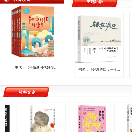
主题出版
书名：《争做新时代好少...
书名：《银发渡口：一个...
社科文史