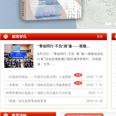
新闻资讯
更多
·
“青创同行·不负‘湘’逢——致敬...
6月12日，“青创同行·不负‘湘’逢——致敬创业先
·
行者”活动在湖南湘江新区城市馆举行。活动现
·
场，大学...
·
·
《从规划到现实——中国式目标治理》入选国家...
2026-7-20
·
·
一本教材、一堂好课！湖南省高校心理健康教育...
2026-7-15
·
·
传帮带赓续出版薪火！湖南人民出版社2026年度...
2026-7-7
·
《湘潮》杂志获两项省级奖项
2026-6-18
教育读物