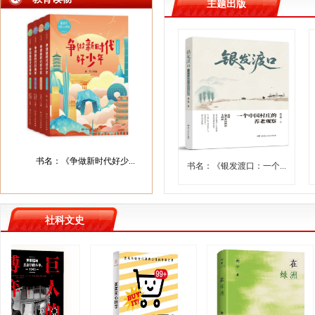
主题出版
书名：《争做新时代好少...
书名：《银发渡口：一个...
社科文史