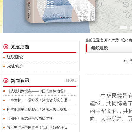
当前位置:首页 > 产品中心 >
党建之窗
组织建设
组织建设
中
党建动态
新闻资讯
+MORE
《从规划到现实——中国式目标治理》...
中华民族是有着
一本教材、一堂好课！湖南省高校心理...
疆域，共同缔造
传帮带赓续出版薪火！湖南人民出版社...
的中华文化，共
向、大势所趋、
《湘潮》杂志获两项省级奖项
向世界讲述中国故事！我社携130余种...