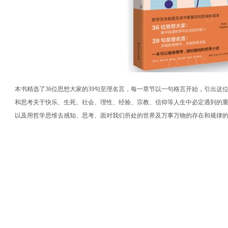
本书精选了36位思想大家的39句至理名言，每一章节以一句格言开始，引出这
和思考关于快乐、生死、社会、理性、经验、宗教、信仰等人生中必定遇到的
以及用哲学思维去感知、思考、面对我们所处的世界及万事万物的存在和规律