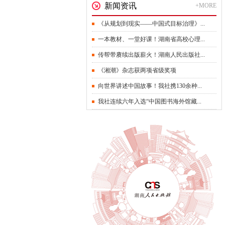
新闻资讯
+MORE
《从规划到现实——中国式目标治理》...
一本教材、一堂好课！湖南省高校心理...
传帮带赓续出版薪火！湖南人民出版社...
《湘潮》杂志获两项省级奖项
向世界讲述中国故事！我社携130余种...
我社连续六年入选“中国图书海外馆藏...