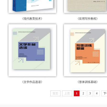
《现代教育技术》
《应用写作教程》
《文学作品选读》
《形体训练基础》
首页
上页
1
2
3
4
下