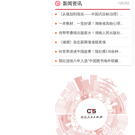
新闻资讯
+MORE
《从规划到现实——中国式目标治理》...
一本教材、一堂好课！湖南省高校心理...
传帮带赓续出版薪火！湖南人民出版社...
《湘潮》杂志获两项省级奖项
向世界讲述中国故事！我社携130余种...
我社连续六年入选“中国图书海外馆藏...