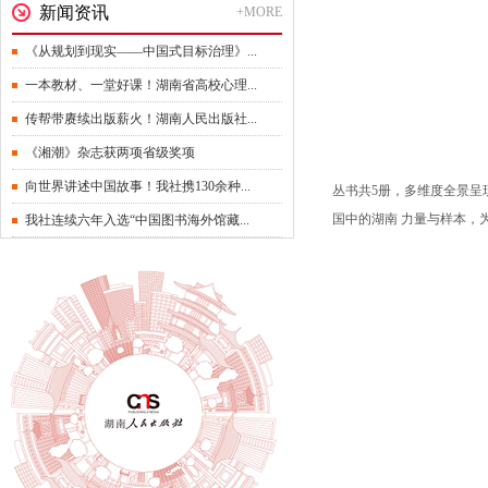
新闻资讯
+MORE
《从规划到现实——中国式目标治理》...
一本教材、一堂好课！湖南省高校心理...
传帮带赓续出版薪火！湖南人民出版社...
《湘潮》杂志获两项省级奖项
向世界讲述中国故事！我社携130余种...
丛书共5
册，多维度全景呈
国中的湖南
力量与样本，
我社连续六年入选“中国图书海外馆藏...