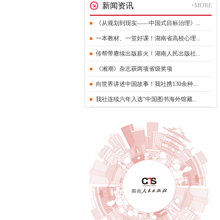
新闻资讯
+MORE
《从规划到现实——中国式目标治理》...
一本教材、一堂好课！湖南省高校心理...
传帮带赓续出版薪火！湖南人民出版社...
《湘潮》杂志获两项省级奖项
向世界讲述中国故事！我社携130余种...
我社连续六年入选“中国图书海外馆藏...